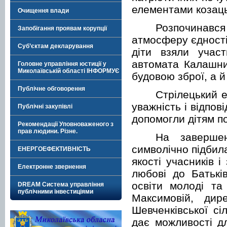
елементами козаць
Очищення влади
Розпочинався 
Запобігання проявам корупції
атмосферу єдності
Суб’єктам декларування
діти взяли учас
автомата Калашни
Головне управління юстиції у
Миколаївській області ІНФОРМУЄ
будовою зброї, а й
Публічне обговорення
Стрілецький е
уважність і відпов
Публічні закупівлі
допомогли дітям п
Рекомендації Уповноваженого з
прав людини. Різне.
На завершен
символічно підбил
ЕНЕРГОЕФЕКТИВНІСТЬ
якості учасників і
Електронне звернення
любові до Батькі
освіти молоді та
DREAM Система управління
публічними інвестиціями
Максимовій, дир
Шевченківської сі
дає можливості дл