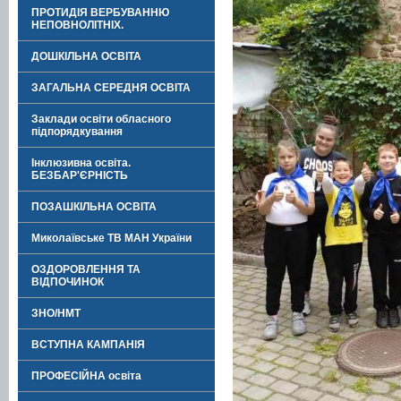
ПРОТИДІЯ ВЕРБУВАННЮ
НЕПОВНОЛІТНІХ.
ДОШКІЛЬНА ОСВІТА
ЗАГАЛЬНА СЕРЕДНЯ ОСВІТА
Заклади освіти обласного
підпорядкування
Інклюзивна освіта.
БЕЗБАР'ЄРНІСТЬ
ПОЗАШКІЛЬНА ОСВІТА
Миколаївське ТВ МАН України
ОЗДОРОВЛЕННЯ ТА
ВІДПОЧИНОК
ЗНО/НМТ
ВСТУПНА КАМПАНІЯ
ПРОФЕСІЙНА освіта