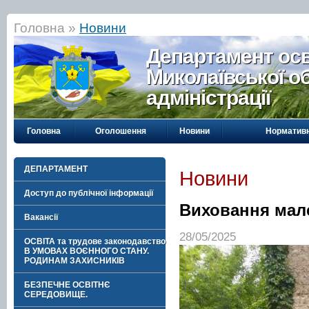
Головна »
Новини
Департамент осві
Миколаївської о
адміністрації
Головна
Оголошення
Новини
Нормативн
ДЕПАРТАМЕНТ
Новини
Доступ до публічної інформації
Виховання мале
Вакансії
28/05/2025
ОСВІТА та трудове законодавство
В УМОВАХ ВОЄННОГО СТАНУ.
РОДИНАМ ЗАХИСНИКІВ
БЕЗПЕЧНЕ ОСВІТНЄ
СЕРЕДОВИЩЕ.