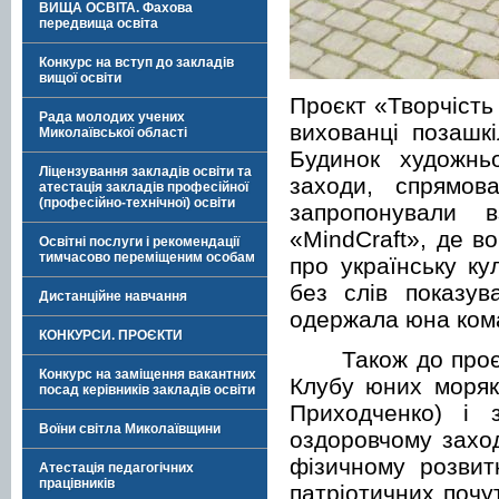
ВИЩА ОСВІТА. Фахова
передвища освіта
Конкурс на вступ до закладів
вищої освіти
Проєкт «Творчість
Рада молодих учених
вихованці позашк
Миколаївської області
Будинок художньо
Ліцензування закладів освіти та
заходи, спрямов
атестація закладів професійної
(професійно-технічної) освіти
запропонували в
«
MindCraft
», де в
Освітні послуги і рекомендації
тимчасово переміщеним особам
про українську ку
без слів показув
Дистанційне навчання
одержала юна кома
КОНКУРСИ. ПРОЄКТИ
Також до проє
Конкурс на заміщення вакантних
Клубу юних моряк
посад керівників закладів освіти
Приходченко) і 
Воїни світла Миколаївщини
оздоровчому заход
фізичному розвит
Атестація педагогічних
працівників
патріотичних почу