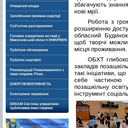
збагачують знання
Очищення влади
нові мрії.
Запобігання проявам корупції
Робота з гро
Суб’єктам декларування
розширенню доступ
обласний Будинок
Головне управління юстиції у
Миколаївській області ІНФОРМУЄ
щоб творчі можлив
місця проживання.
Публічне обговорення
ОБХТ глибоко 
Публічні закупівлі
закладів позашкіль
Рекомендації Уповноваженого з
такі ініціативи, що
прав людини. Різне.
себе частиною 
ЕНЕРГОЕФЕКТИВНІСТЬ
позашкільну освіт
інструмент соціаль
Електронне звернення
DREAM Система управління
публічними інвестиціями