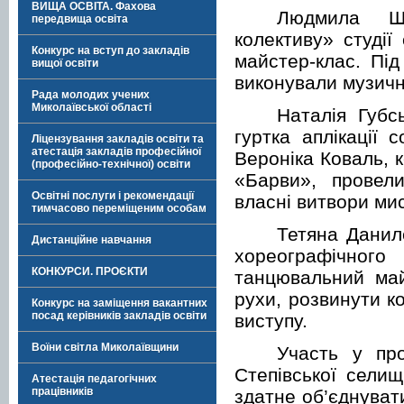
ВИЩА ОСВІТА. Фахова
Людмила Ше
передвища освіта
колективу» студії
Конкурс на вступ до закладів
майстер-клас. Під
вищої освіти
виконували музичн
Рада молодих учених
Миколаївської області
Наталія Губс
гуртка аплікації
Ліцензування закладів освіти та
атестація закладів професійної
Вероніка Коваль, к
(професійно-технічної) освіти
«Барви», провел
Освітні послуги і рекомендації
власні витвори ми
тимчасово переміщеним особам
Тетяна Данил
Дистанційне навчання
хореографічног
КОНКУРСИ. ПРОЄКТИ
танцювальний май
рухи, розвинути к
Конкурс на заміщення вакантних
посад керівників закладів освіти
виступу.
Воїни світла Миколаївщини
Участь у про
Степівської сели
Атестація педагогічних
працівників
здатне об’єднуват