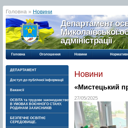
Головна »
Новини
Департамент осві
Миколаївської о
адміністрації
Головна
Оголошення
Новини
Нормативн
ДЕПАРТАМЕНТ
Новини
Доступ до публічної інформації
«Мистецький пр
Вакансії
27/05/2025
ОСВІТА та трудове законодавство
В УМОВАХ ВОЄННОГО СТАНУ.
РОДИНАМ ЗАХИСНИКІВ
БЕЗПЕЧНЕ ОСВІТНЄ
СЕРЕДОВИЩЕ.