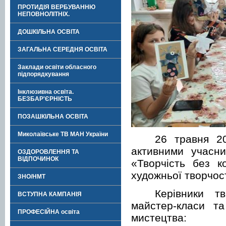
ПРОТИДІЯ ВЕРБУВАННЮ
НЕПОВНОЛІТНІХ.
ДОШКІЛЬНА ОСВІТА
ЗАГАЛЬНА СЕРЕДНЯ ОСВІТА
Заклади освіти обласного
підпорядкування
Інклюзивна освіта.
БЕЗБАР'ЄРНІСТЬ
ПОЗАШКІЛЬНА ОСВІТА
Миколаївське ТВ МАН України
26 травня 20
активними учасни
ОЗДОРОВЛЕННЯ ТА
ВІДПОЧИНОК
«Творчість без к
художньої творчост
ЗНО/НМТ
Керівники т
ВСТУПНА КАМПАНІЯ
майстер-класи та
ПРОФЕСІЙНА освіта
мистецтва: