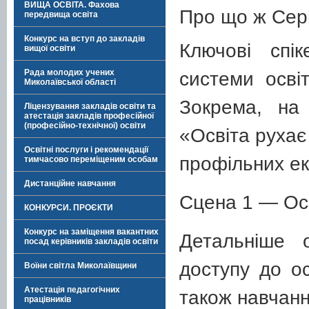
ВИЩА ОСВІТА. Фахова
Про що ж Сер
передвища освіта
Конкурс на вступ до закладів
Ключові спі
вищої освіти
Рада молодих учених
системи освіт
Миколаївської області
Зокрема, на 
Ліцензування закладів освіти та
атестація закладів професійної
(професійно-технічної) освіти
«Освіта рухає 
Освітні послуги і рекомендації
профільних екс
тимчасово переміщеним особам
Дистанційне навчання
Сцена 1 — Осві
КОНКУРСИ. ПРОЄКТИ
Конкурс на заміщення вакантних
Детальніше 
посад керівників закладів освіти
доступу до ос
Воїни світла Миколаївщини
Атестація педагогічних
також навчанн
працівників