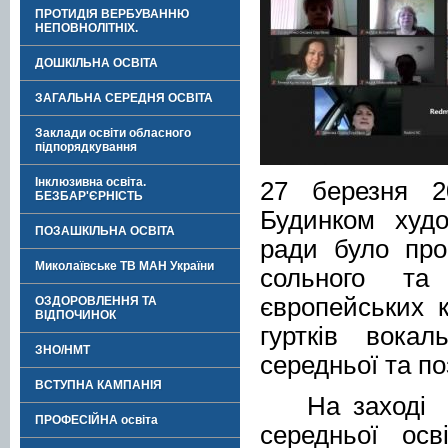
ПРОТИДІЯ ВЕРБУВАННЮ
НЕПОВНОЛІТНІХ.
ДОШКІЛЬНА ОСВІТА
ЗАГАЛЬНА СЕРЕДНЯ ОСВІТА
Заклади освіти обласного
підпорядкування
Інклюзивна освіта.
27 березня 2
БЕЗБАР'ЄРНІСТЬ
Будинком худо
ПОЗАШКІЛЬНА ОСВІТА
ради було про
Миколаївське ТВ МАН України
сольного та
європейських 
ОЗДОРОВЛЕННЯ ТА
ВІДПОЧИНОК
гуртків вокал
ЗНО/НМТ
середньої та по
ВСТУПНА КАМПАНІЯ
На заході 
ПРОФЕСІЙНА освіта
середньої осв