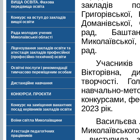
ВИЩА ОСВІТА. Фахова
закладів по
передвища освіта
Григорівської,
Конкурс на вступ до закладів
Доманівської,
вищої освіти
рад, Баштанс
Рада молодих учених
Миколаївської області
Миколаївської
рад.
Ліцензування закладів освіти та
атестація закладів професійної
(професійно-технічної) освіти
Учасників
Освітні послуги і рекомендації
Вікторівна, 
тимчасово переміщеним особам
творчості. Г
Дистанційне навчання
навчально-мет
КОНКУРСИ. ПРОЄКТИ
конкурсами, ф
Конкурс на заміщення вакантних
2023 рік.
посад керівників закладів освіти
Васильєва 
Воїни світла Миколаївщини
Миколаївськог
Атестація педагогічних
працівників
виступила з 