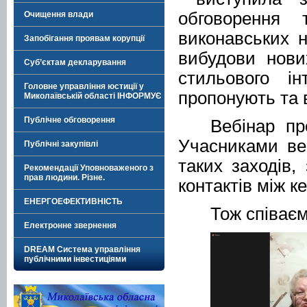
обговорення 
Очищення влади
виконавських н
Запобігання проявам корупції
вибудови нови
Суб’єктам декларування
стильового ін
Головне управління юстиції у
пропонують та 
Миколаївській області ІНФОРМУЄ
Публічне обговорення
Вебінар пр
Учасниками ве
Публічні закупівлі
таких заходів,
Рекомендації Уповноваженого з
прав людини. Різне.
контактів між к
ЕНЕРГОЕФЕКТИВНІСТЬ
Тож співаєм
Електронне звернення
DREAM Система управління
публічними інвестиціями