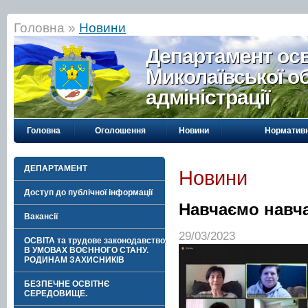
Головна »
Новини
Департамент осві
Миколаївської о
адміністрації
Головна
Оголошення
Новини
Нормативн
ДЕПАРТАМЕНТ
Новини
Доступ до публічної інформації
Навчаємо навч
Вакансії
29/03/2023
ОСВІТА та трудове законодавство
В УМОВАХ ВОЄННОГО СТАНУ.
РОДИНАМ ЗАХИСНИКІВ
БЕЗПЕЧНЕ ОСВІТНЄ
СЕРЕДОВИЩЕ.