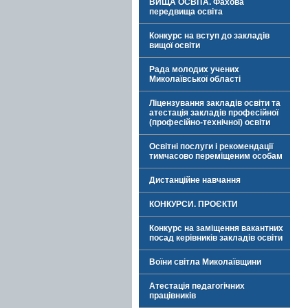
ВИЩА ОСВІТА. Фахова
передвища освіта
Конкурс на вступ до закладів
вищої освіти
Рада молодих учених
Миколаївської області
Ліцензування закладів освіти та
атестація закладів професійної
(професійно-технічної) освіти
Освітні послуги і рекомендації
тимчасово переміщеним особам
Дистанційне навчання
КОНКУРСИ. ПРОЄКТИ
Конкурс на заміщення вакантних
посад керівників закладів освіти
Воїни світла Миколаївщини
Атестація педагогічних
працівників