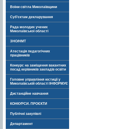
Воїни світла Миколаївщини
Суб’єктам декларування
Рада молодих учених
Миколаївської області
ЗНО/НМТ
Атестація педагогічних
працівників
Конкурс на заміщення вакантних
посад керівників закладів освіти
Головне управління юстиції у
Миколаївській області ІНФОРМУЄ
Дистанційне навчання
КОНКУРСИ. ПРОЄКТИ
Публічні закупівлі
Департамент