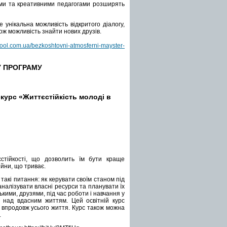
ьми та креативними педагогами розширять
 унікальна можливість відкритого діалогу,
кож можливість знайти нових друзів.
ol.com.ua/bezkoshtovni-atmosferni-mayster-
 ПРОГРАМУ
курс «Життєстійкість молоді в
стійкості, що дозволить їм бути краще
ійни, що триває.
 такі питання: як керувати своїм станом під
аналізувати власні ресурси та планувати їх
кими, друзями, під час роботи і навчання у
лю над вдасним життям.
Цей освітній курс
 і впродовж усього життя. Курс також можна
.