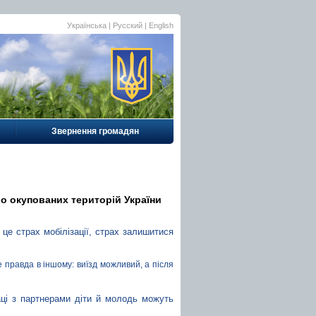
Українська |
Русский
|
English
Звернення громадян
во окупованих територій України
це страх мобілізації, страх залишитися 
правда в іншому: виїзд можливий, а після 
аці з партнерами діти й молодь можуть 