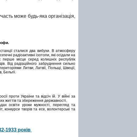
часть може будь-яка організація,
рофи.
останції сталися два вибухи. В атмосферу
зпечні радіоактивні ізотопи, які осідали на
є перше місце серед колишніх республік
ів. Від радіаційного забруднення сильно
ериторіями Литви, Латвії, Польщі, Швеції,
, Бельгії.
ії проти України та відсіч їй. У війні за
их життів та збереження державності.
дах освіти уроки мужності, перегляд та
, конкурси творів та есе, волонтерські та
32-1933 років