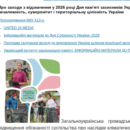
Про заходи з відзначення у 2026 році Дня пам’яті захисників Укр
незалежність, суверенітет і територіальну цілісність України
Розпорядження КМУ 413-р.
→
UNITED 24 MEDIA
→
Інформаційні матеріали до Дня Соборності України–2026
→
Програма залучення молоді до відновлення України шляхом реалізації моло
→
Український інститут національної пам'яті. ІНФОРМАЦІЙНІ МАТЕРІАЛИ ДО
Загальноукраїнська громадсь
підвищення обізнаності суспільства про наслідки кліматичної