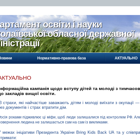
артамент освіти і науки
олаївської обласної державної
іністрації
Новини
Нормативно-правова база
АКТУАЛЬНО
АКТУАЛЬНО
Інформаційна кампанія щодо вступу дітей та молоді з тимчасо
до закладів вищої освіти.
3 страхи, які найчастіше заважають дітям і молоді виїхати з окупації — 
без документів і страх втратити дім.
Росія роками підживлює ці міфи, щоб люди залишалися під контролем РФ. Але 
повернення людина не залишається сам на сам із викликами.
У межах ініціативи Президента України Bring Kids Back UA та у співпр
отримати: