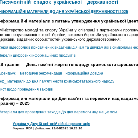
Тисячолітній_спадок_украінськоі__державності
ІНФОРМАЦІЙНІ МАТЕРІАЛИ ДО ДНЯ УКРАЇНСЬКОЇ ДЕРЖАВНОСТІ 2025
ІнформаційнІ матеріали з питань утвердження української іден
Міністерство молоді та спорту України у співпраці з партнерами пропон
метою популяризації історії України, зокрема боротьби українського наро
держави, видатних особистостей українського державотворення:
ерія відеороліків присвячених видатним діячам та діячкам які є символами нез
Перелік цифрових інформаційних продуктів
18 травня — День пам’яті жертв геноциду кримськотатарськог
брендбук
методичні рекомендації
інформаційна довідка
інф_ матеріали до Дня пам'яті жертв кримськотатарського народу
лист щодо проведення заходів
Інформаційні матеріали до Дня пам’яті та перемоги над нацизмо
травня) – 2025
Матеріали для проведення заходів До дня перемоги над нацизмом.
Україна у Другій світовій війні. презентація
Формат:
PDF
| Добавлен:
23/04/2025 16:23:10