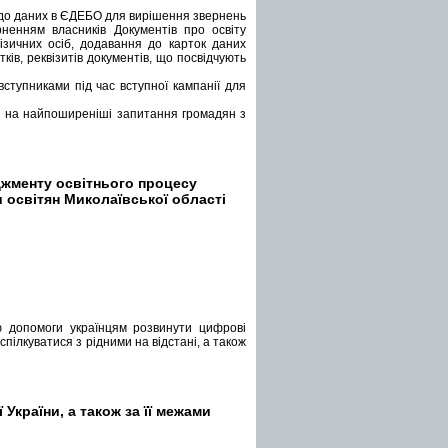
у до даних в ЄДЕБО для вирішення звернень
ненням власників Документів про освіту
зичних осіб, додавання до карток даних
ків, реквізитів документів, що посвідчують
ступниками під час вступної кампанії для
і на найпоширеніші запитання громадян з
жменту освітнього процесу
 освітян Миколаївської області
 допомоги українцям розвинути цифрові
пілкуватися з рідними на відстані, а також
України, а також за її межами