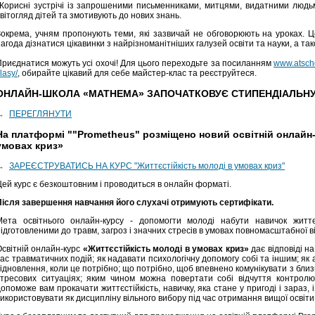
Корисні зустрічі із запрошеними письменниками, митцями, видатними люд
вітогляд дітей та змотивують до нових знань.
Зокрема, учням пропонують теми, які зазвичай не обговорюють на уроках. Це
агода дізнатися цікавинки з найрізноманітніших галузей освіти та науки, а та
Приєднатися можуть усі охочі! Для цього переходьте за посиланням
www.atscho
lasy/
, обирайте цікавий для себе майстер-клас та реєструйтеся.
ОНЛАЙН-ШКОЛА «MATHEMA» ЗАПОЧАТКОВУЄ СТИПЕНДІАЛЬНУ
→
ПЕРЕГЛЯНУТИ
На платформі ""Prometheus" розміщено новий освітній онлайн-
умовах криз»
→
ЗАРЕЄСТРУВАТИСЬ НА КУРС "Життєстійкість молоді в умовах криз"
Цей курс є безкоштовним і проводиться в онлайн форматі.
Після завершення навчання його слухачі отримують сертифікати.
Мета освітнього онлайн-курсу - допомогти молоді набути навичок життє
ідготовленими до травм, загроз і значних стресів в умовах повномасштабної в
Освітній онлайн-курс
«Життєстійкість молоді в умовах криз»
дає відповіді на
ас травматичних подій; як надавати психологічну допомогу собі та іншим; як 
ідновлення, коли це потрібно; що потрібно, щоб впевнено комунікувати з близь
стресових ситуаціях; яким чином можна повертати собі відчуття контро
опоможе вам прокачати життєстійкість, навичку, яка стане у пригоді і зараз,
икористовувати як дисципліну вільного вибору під час отримання вищої освіти