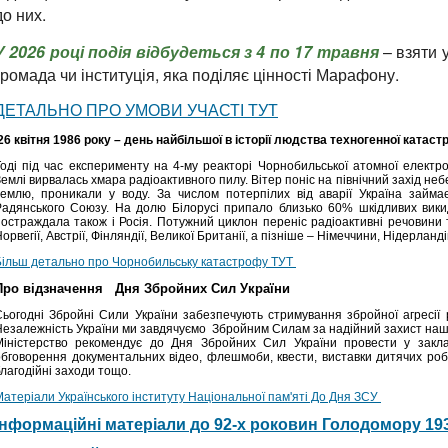
до них.
У 2026 році подія відбудеться з 4 по 17 травня
– взяти у
громада чи інституція, яка поділяє цінності Марафону.
ДЕТАЛЬНО ПРО УМОВИ УЧАСТІ ТУТ
26 квітня 1986 року – день найбільшої в історії людства техногенної катаст
Тоді під час експерименту на 4-му реакторі Чорнобильської атомної електр
емлі вирвалась хмара радіоактивного пилу. Вітер поніс на північний захід небе
землю, проникали у воду. За числом потерпілих від аварії Україна займа
Радянського Союзу. На долю Білорусі припало близько 60% шкідливих викид
постраждала також і Росія. Потужний циклон переніс радіоактивні речовини т
орвегії, Австрії, Фінляндії, Великої Британії, а пізніше – Німеччини, Нідерландів
Більш детально про Чорнобильську катастрофу ТУТ
Про відзначення Дня Збройних Сил України
Сьогодні Збройні Сили України забезпечують стримування збройної агресії рос
Незалежність України ми завдячуємо Збройним Силам за надійний захист наш
Міністерство рекомендує до Дня Збройних Сил України провести у закла
обговорення документальних відео, флешмоби, квести, виставки дитячих робіт
лагодійні заходи тощо.
Матеріали Українського інституту Національної пам'яті До Дня ЗСУ
Інформаційні матеріали до 92-х роковин Голодомору 19