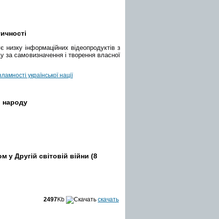
тичності
ує низку інформаційних відеопродуктів з
ду за самовизначення і творення власної
ламності української нації
о народу
м у Другій світовій війни (8
2497
Kb
скачать