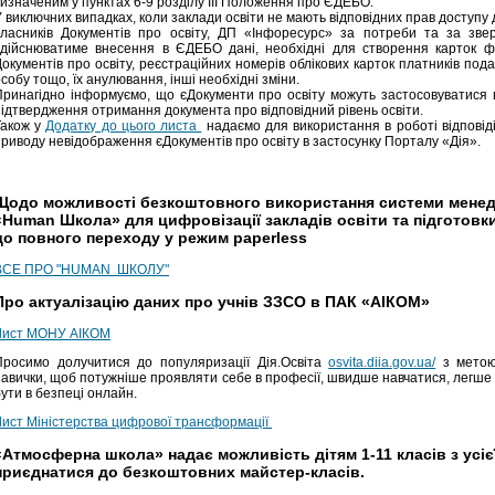
визначеним у пунктах 6-9 розділу III Положення про ЄДЕБО.
У виключних випадках, коли заклади освіти не мають відповідних прав доступ
власників Документів про освіту, ДП «Інфоресурс» за потреби та за звер
здійснюватиме внесення в ЄДЕБО дані, необхідні для створення карток фі
окументів про освіту, реєстраційних номерів облікових карток платників подат
собу тощо, їх анулювання, інші необхідні зміни.
Принагідно інформуємо, що єДокументи про освіту можуть застосовуватися в
підтвердження отримання документа про відповідний рівень освіти.
Також у
Додатку до цього листа
надаємо для використання в роботі відповід
приводу невідображення єДокументів про освіту в застосунку Порталу «Дія».
Щодо можливості безкоштовного використання системи менед
«Human Школа» для цифровізації закладів освіти та підготовки
до повного переходу у режим paperless
ВСЕ ПРО "HUMAN ШКОЛУ"
Про актуалізацію даних про учнів ЗЗСО в ПАК «АІКОМ»
Лист МОНУ АІКОМ
Просимо долучитися до популяризації Дія.Освіта
osvita.diia.gov.ua/
з метою
авички, щоб потужніше проявляти себе в професії, швидше навчатися, легше с
бути в безпеці онлайн.
Лист Міністерства цифрової трансформації
«Атмосферна школа» надає можливість дітям 1-11 класів з усієї 
приєднатися до безкоштовних майстер-класів.