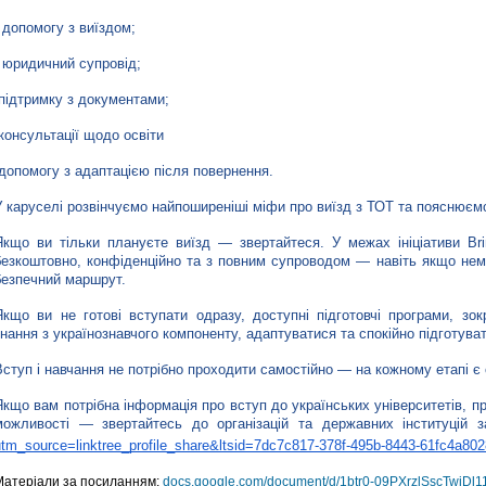
- допомогу з виїздом;
- юридичний супровід;
-підтримку з документами;
-консультації щодо освіти
 допомогу з адаптацією після повернення.
У каруселі розвінчуємо найпоширеніші міфи про виїзд з ТОТ та пояснюєм
Якщо ви тільки плануєте виїзд — звертайтеся. У межах ініціативи Br
безкоштовно, конфіденційно та з повним супроводом — навіть якщо нема
безпечний маршрут.
Якщо ви не готові вступати одразу, доступні підготовчі програми, зок
знання з українознавчого компоненту, адаптуватися та спокійно підготува
Вступ і навчання не потрібно проходити самостійно — на кожному етапі є 
Якщо вам потрібна інформація про вступ до українських університетів, пр
можливості — звертайтесь до організацій та державних інституцій 
utm_source=linktree_profile_share&ltsid=7dc7c817-378f-495b-8443-61fc4a80
Матеріали за посиланням:
docs.google.com/document/d/1btr0-09PXrzlSscTwjD