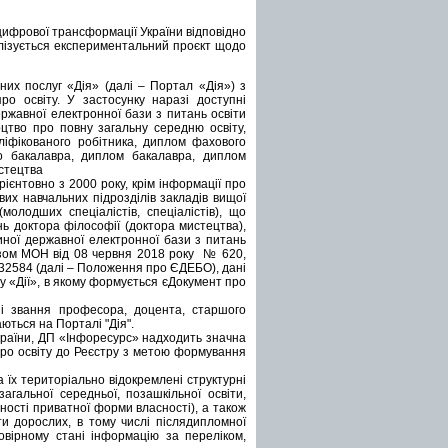
 цифрової трансформації України відповідно
алізується експериментальний проєкт щодо
них послуг «Дія» (далі – Портал «Дія») з
о освіту. У застосунку наразі доступні
ержавної електронної бази з питань освіти
доцтво про повну загальну середню освіту,
аліфікованого робітника, диплом фахового
о бакалавра, диплом бакалавра, диплом
истецтва
рієнтовно з 2000 року, крім інформації про
ових навчальних підрозділів закладів вищої
молодших спеціалістів, спеціалістів), що
нь доктора філософії (доктора мистецтва),
иної державної електронної бази з питань
зом МОН від 08 червня 2018 року № 620,
/32584 (далі – Положення про ЄДЕБО), дані
 «Дії», в якому формується єДокумент про
ні звання професора, доцента, старшого
ються на Порталі "Дія".
України, ДП «Інфоресурс» надходить значна
про освіту до Реєстру з метою формування
 їх територіально відокремлені структурні
загальної середньої, позашкільної освіти,
ьності приватної форми власності), а також
іти дорослих, в тому числі післядипломної
вірному стані інформацію за переліком,