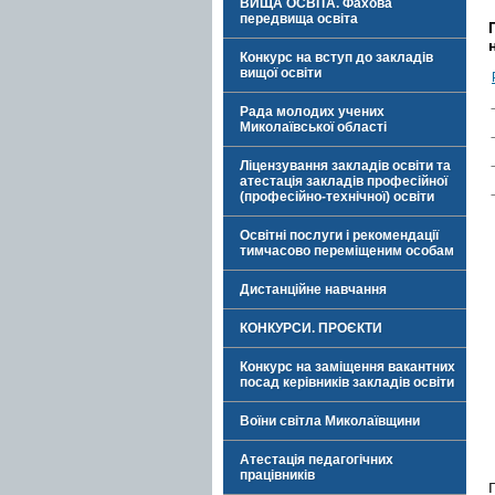
ВИЩА ОСВІТА. Фахова
передвища освіта
Конкурс на вступ до закладів
вищої освіти
Рада молодих учених
Миколаївської області
Ліцензування закладів освіти та
атестація закладів професійної
(професійно-технічної) освіти
Освітні послуги і рекомендації
тимчасово переміщеним особам
Дистанційне навчання
КОНКУРСИ. ПРОЄКТИ
Конкурс на заміщення вакантних
посад керівників закладів освіти
Воїни світла Миколаївщини
Атестація педагогічних
працівників