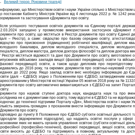
→
Великий терор. Роковини трагедії
нформуємо, що Міністерством освіти і науки України спільно з Міністерством
до постанови Кабінету Міністрів України від 4 листопада 2022 р. № 1242 ре
формування та застосування єДокумента про освіту.
Після успішного тестування освітніх документів на Єдиному порталі держав
22.03.2024 запущено у промислове використання застосунок єДокумент пр
документи про освіту, що містяться в Реєстрі документів про освіту Єдиної д
(далі – Реєстр), а саме: свідоцтво про базову середню освіту, атестат/сві
свідоцтво про присвоєння (підвищення) робітничої кваліфікації, диплом кв
молодшого бакалавра, диплом молодшого спеціаліста, диплом молодшог
спеціаліста, диплом магістра, диплом доктора філософії та диплом доктора м
 Реєстрі містяться відомості та дані про Документи про освіту, виготовлені о
ипускників військових закладів вищої (фахової передвищої) освіти та військ
(фахової передвищої) освіти, а також щодо дипломів про перепідготовку (
видавались до 2016 року, та окремих документів про освітньо-науковий ступі
виданих до 2022 року. Якщо заклад освіти вніс необхідну інформацію до Єд
освіти (далі – ЄДЕБО) згідно з Положенням про ЄДЕБО, затвердженим нака
зареєстрованим у Міністерстві юстиції України 05 жовтня 2018 року за № 1132
Документів про освіту автоматично вивантажуються з ЄДЕБО на запит Порталу
світу.
Документи про наукові ступені доктора наук, кандидата наук та про вче
ослідника не є документами про освіту, тому відсутні в ЄДЕБО та не відобража
Водночас до технічної підтримки Порталу «Дія», Міністерства освіти і науки 
кількість звернень громадян з проханням внести інформацію про Документи 
Документів про освіту.
Відповідно до пункту 8 Положення про ЄДЕБО суб’єкти освітньої діяльності та
підрозділи (відокремлені підрозділи), що надають освітні послуги у сфері 
асновники яких не мають органів управління освітою (суб’єкти освітньої діял
професійної (професійно-технічної), фахової передвищої, вищої освіти, осв
освіти вносять до ЄДЕБО та підтримують в повному, актуальному та досто