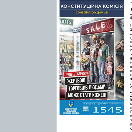
І
У
в
о
д
є
з