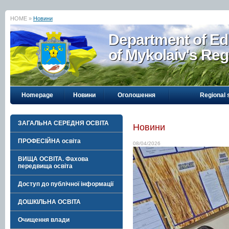
HOME »
Новини
Department of Ed
of Mykolaiv's Reg
Homepage
Новини
Оголошення
Regional 
ЗАГАЛЬНА СЕРЕДНЯ ОСВІТА
Новини
ПРОФЕСІЙНА освіта
08/04/2026
ВИЩА ОСВІТА. Фахова
передвища освіта
Доступ до публічної інформації
ДОШКІЛЬНА ОСВІТА
Очищення влади