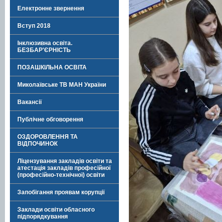
Електронне звернення
Вступ 2018
Інклюзивна освіта.
БЕЗБАР'ЄРНІСТЬ
ПОЗАШКІЛЬНА ОСВІТА
Миколаївське ТВ МАН України
Вакансії
Публічне обговорення
ОЗДОРОВЛЕННЯ ТА
ВІДПОЧИНОК
Ліцензування закладів освіти та
атестація закладів професійної
(професійно-технічної) освіти
Запобігання проявам корупції
Заклади освіти обласного
підпорядкування