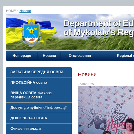
HOME »
Новини
Department of Ed
of Mykolaiv's Reg
Homepage
Новини
Оголошення
Regional 
ЗАГАЛЬНА СЕРЕДНЯ ОСВІТА
Новини
ПРОФЕСІЙНА освіта
26/06/2025
ВИЩА ОСВІТА. Фахова
передвища освіта
Доступ до публічної інформації
ДОШКІЛЬНА ОСВІТА
Очищення влади