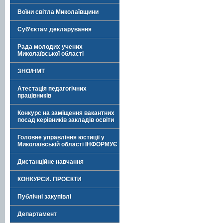
Воїни світла Миколаївщини
Суб’єктам декларування
Рада молодих учених
Миколаївської області
ЗНО/НМТ
Атестація педагогічних
працівників
Конкурс на заміщення вакантних
посад керівників закладів освіти
Головне управління юстиції у
Миколаївській області ІНФОРМУЄ
Дистанційне навчання
КОНКУРСИ. ПРОЄКТИ
Публічні закупівлі
Департамент