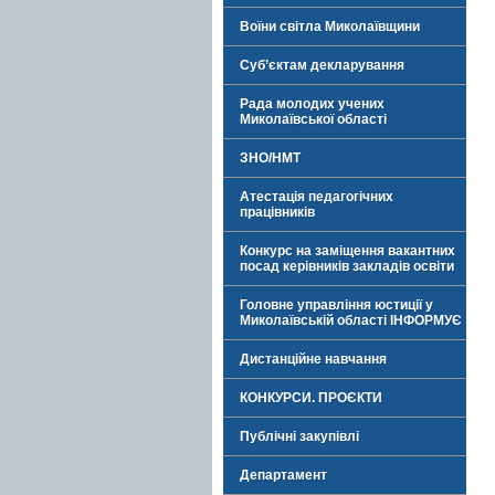
Воїни світла Миколаївщини
Суб’єктам декларування
Рада молодих учених
Миколаївської області
ЗНО/НМТ
Атестація педагогічних
працівників
Конкурс на заміщення вакантних
посад керівників закладів освіти
Головне управління юстиції у
Миколаївській області ІНФОРМУЄ
Дистанційне навчання
КОНКУРСИ. ПРОЄКТИ
Публічні закупівлі
Департамент