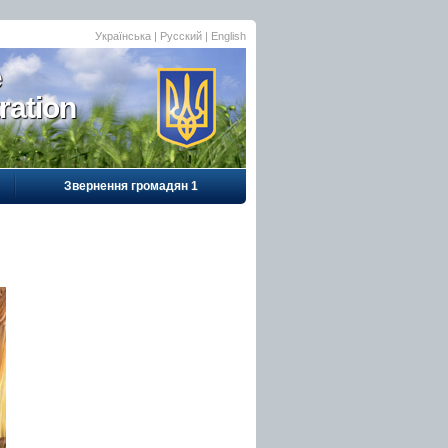
Українська
|
Русский
| English
e
ration
Звернення громадян 1