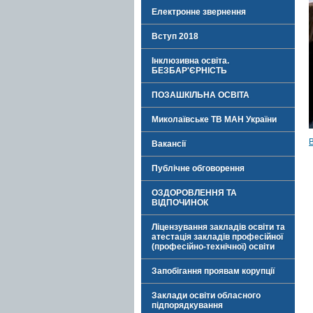
Електронне звернення
Вступ 2018
Інклюзивна освіта.
БЕЗБАР'ЄРНІСТЬ
ПОЗАШКІЛЬНА ОСВІТА
Миколаївське ТВ МАН України
Вакансії
Публічне обговорення
ОЗДОРОВЛЕННЯ ТА
ВІДПОЧИНОК
Ліцензування закладів освіти та
атестація закладів професійної
(професійно-технічної) освіти
Запобігання проявам корупції
Заклади освіти обласного
підпорядкування