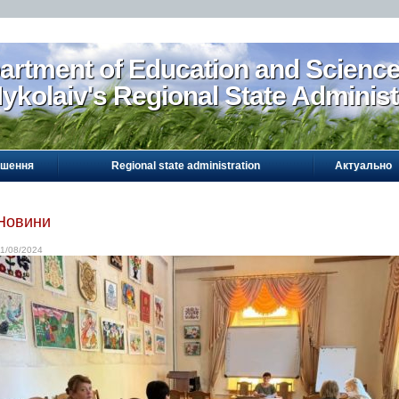
artment of Education and Scienc
ykolaiv's Regional State Administ
ошення
Regional state administration
Актуально
Новини
1/08/2024