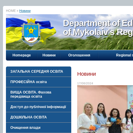
HOME »
Новини
Department of Ed
of Mykolaiv's Reg
Homepage
Новини
Оголошення
Regional 
ЗАГАЛЬНА СЕРЕДНЯ ОСВІТА
Новини
ПРОФЕСІЙНА освіта
17/06/2024
ВИЩА ОСВІТА. Фахова
передвища освіта
Доступ до публічної інформації
ДОШКІЛЬНА ОСВІТА
Очищення влади