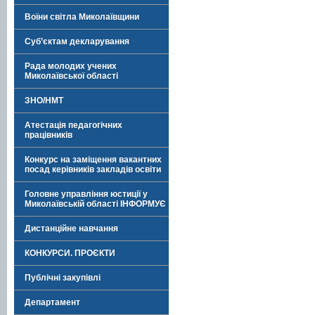
Воїни світла Миколаївщини
Суб’єктам декларування
Рада молодих учених
Миколаївської області
ЗНО/НМТ
Атестація педагогічних
працівників
Конкурс на заміщення вакантних
посад керівників закладів освіти
Головне управління юстиції у
Миколаївській області ІНФОРМУЄ
Дистанційне навчання
КОНКУРСИ. ПРОЄКТИ
Публічні закупівлі
Департамент