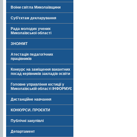
Воїни світла Миколаївщини
Суб’єктам декларування
Рада молодих учених
Миколаївської області
ЗНО/НМТ
Атестація педагогічних
працівників
Конкурс на заміщення вакантних
посад керівників закладів освіти
Головне управління юстиції у
Миколаївській області ІНФОРМУЄ
Дистанційне навчання
КОНКУРСИ. ПРОЄКТИ
Публічні закупівлі
Департамент