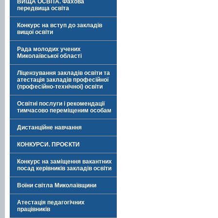
ВИЩА ОСВІТА. Фахова
передвища освіта
Конкурс на вступ до закладів
вищої освіти
Рада молодих учених
Миколаївської області
Ліцензування закладів освіти та
атестація закладів професійної
(професійно-технічної) освіти
Освітні послуги і рекомендації
тимчасово переміщеним особам
Дистанційне навчання
КОНКУРСИ. ПРОЄКТИ
Конкурс на заміщення вакантних
посад керівників закладів освіти
Воїни світла Миколаївщини
Атестація педагогічних
працівників