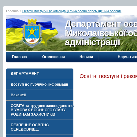
Головна »
Освітні послуги і рекомендації тимчасово переміщеним особам
Департамент осві
Миколаївської о
адміністрації
Головна
Оголошення
Новини
Нормативн
ДЕПАРТАМЕНТ
Освітні послуги і ре
Доступ до публічної інформації
Вакансії
ОСВІТА та трудове законодавство
В УМОВАХ ВОЄННОГО СТАНУ.
РОДИНАМ ЗАХИСНИКІВ
БЕЗПЕЧНЕ ОСВІТНЄ
СЕРЕДОВИЩЕ.