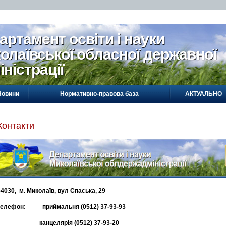
артамент освіти і науки
олаївської обласної державної
іністрації
Новини
Нормативно-правова база
АКТУАЛЬНО
Контакти
54030, м. Миколаїв, вул Спаська, 29
телефон: приймальня (0512) 37-93-93
канцелярія (0512) 37-93-20