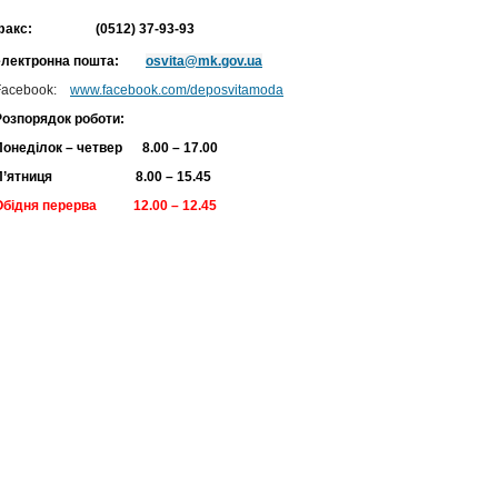
факс: (0512) 37-93-93
електронна пошта:
osvita@mk.gov.ua
Facebook:
www.facebook.com/deposvitamoda
Розпорядок
роботи
:
Понеділок – четвер 8.00 – 17.00
П’ятниця 8.00 – 15.45
Обідня перерва 12.00 – 12.45