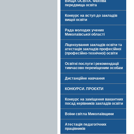
ВИЩА ОСВІТА. Фахова
передвища освіта
Конкурс на вступ до закладів
вищої освіти
Рада молодих учених
Миколаївської області
Ліцензування закладів освіти та
атестація закладів професійної
(професійно-технічної) освіти
Освітні послуги і рекомендації
тимчасово переміщеним особам
Дистанційне навчання
КОНКУРСИ. ПРОЄКТИ
Конкурс на заміщення вакантних
посад керівників закладів освіти
Воїни світла Миколаївщини
Атестація педагогічних
працівників