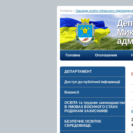
Головна »
Заклади освіти обласного підпорядку
Деп
Мик
адм
Головна
Оголошення
ДЕПАРТАМЕНТ
Доступ до публічної інформації
Вакансії
ОСВІТА та трудове законодавство
В УМОВАХ ВОЄННОГО СТАНУ.
в
РОДИНАМ ЗАХИСНИКІВ
БЕЗПЕЧНЕ ОСВІТНЄ
СЕРЕДОВИЩЕ.