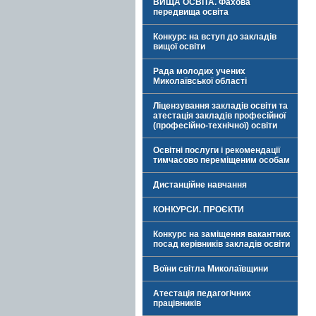
ВИЩА ОСВІТА. Фахова
передвища освіта
Конкурс на вступ до закладів
вищої освіти
Рада молодих учених
Миколаївської області
Ліцензування закладів освіти та
атестація закладів професійної
(професійно-технічної) освіти
Освітні послуги і рекомендації
тимчасово переміщеним особам
Дистанційне навчання
КОНКУРСИ. ПРОЄКТИ
Конкурс на заміщення вакантних
посад керівників закладів освіти
Воїни світла Миколаївщини
Атестація педагогічних
працівників