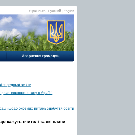
Українська |
Русский
|
English
Звернення громадян
ї середньої освіти
д час воєнного стану в Україні
дації щодо окремих питань здобуття освіти
що кажуть вчителі та які плани