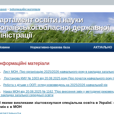
вання
»
Інформаційні матеріали
артамент освіти і науки
олаївської обласної державної
іністрації
Новини
Нормативно-правова база
АКТУАЛЬНО
Інформаційні матеріали
→
Лист МОН. Про організацію 2025/2026 навчального року в закладах загально
→
Постанова КМУ № 1003 від 20.08.2025 року Про початок навчального року пі
→
Робота з дітьми з ООП: огляд нововведень на 2025/2026 навчальний рік
→
Наказ МОН від 20.08.2025 № 1162 "Про внесення змін у методичні рекомен
 закладах загальної середньої освіти
З якими викликами зіштовхнулася спеціальна освіта в Україні: 
змін є в МОН
ПЕРЕГЛЯНУТИ