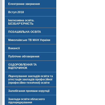
Електронне звернення
Вступ 2018
Інклюзивна освіта.
БЕЗБАР'ЄРНІСТЬ
ПОЗАШКІЛЬНА ОСВІТА
Миколаївське ТВ МАН України
Вакансії
Публічне обговорення
ОЗДОРОВЛЕННЯ ТА
ВІДПОЧИНОК
Ліцензування закладів освіти та
атестація закладів професійної
(професійно-технічної) освіти
Запобігання проявам корупції
Заклади освіти обласного
підпорядкування