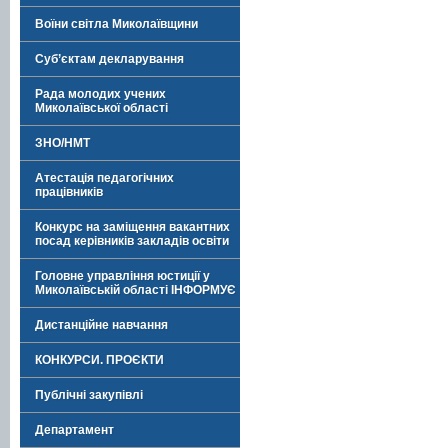
Воїни світла Миколаївщини
Суб’єктам декларування
Рада молодих учених
Миколаївської області
ЗНО/НМТ
Атестація педагогічних
працівників
Конкурс на заміщення вакантних
посад керівників закладів освіти
Головне управління юстиції у
Миколаївській області ІНФОРМУЄ
Дистанційне навчання
КОНКУРСИ. ПРОЄКТИ
Публічні закупівлі
Департамент