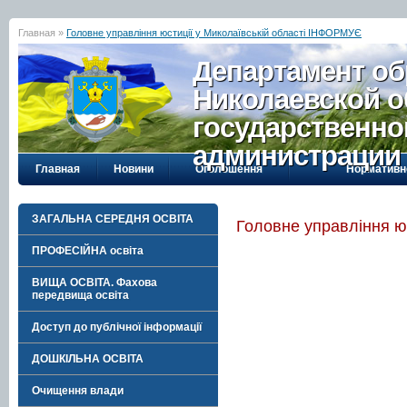
Главная »
Головне управління юстиції у Миколаївській області ІНФОРМУЄ
Департамент об
Николаевской о
государственно
администрации
Главная
Новини
Оголошення
Нормативн
ЗАГАЛЬНА СЕРЕДНЯ ОСВІТА
Головне управління ю
ПРОФЕСІЙНА освіта
ВИЩА ОСВІТА. Фахова
передвища освіта
Доступ до публічної інформації
ДОШКІЛЬНА ОСВІТА
Очищення влади