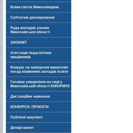
Воїни світла Миколаївщини
Суб’єктам декларування
Рада молодих учених
Миколаївської області
ЗНО/НМТ
Атестація педагогічних
працівників
Конкурс на заміщення вакантних
посад керівників закладів освіти
Головне управління юстиції у
Миколаївській області ІНФОРМУЄ
Дистанційне навчання
КОНКУРСИ. ПРОЄКТИ
Публічні закупівлі
Департамент