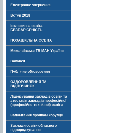
Електронне звернення
Вступ 2018
Інклюзивна освіта.
БЕЗБАР'ЄРНІСТЬ
ПОЗАШКІЛЬНА ОСВІТА
Миколаївське ТВ МАН України
Вакансії
Публічне обговорення
ОЗДОРОВЛЕННЯ ТА
ВІДПОЧИНОК
Ліцензування закладів освіти та
атестація закладів професійної
(професійно-технічної) освіти
Запобігання проявам корупції
Заклади освіти обласного
підпорядкування