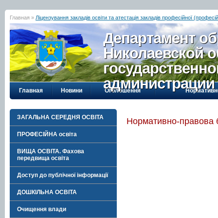
Главная »
Ліцензування закладів освіти та атестація закладів професійної (професій
Департамент об
Николаевской о
государственно
администрации
Главная
Новини
Оголошення
Нормативн
ЗАГАЛЬНА СЕРЕДНЯ ОСВІТА
Нормативно-правова 
ПРОФЕСІЙНА освіта
ВИЩА ОСВІТА. Фахова
передвища освіта
Доступ до публічної інформації
ДОШКІЛЬНА ОСВІТА
Очищення влади