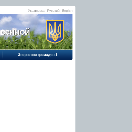
Українська
| Русский |
English
твенной
Звернення громадян 1