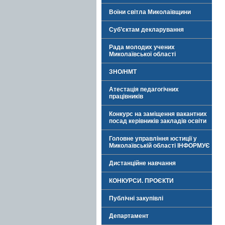
Воїни світла Миколаївщини
Суб’єктам декларування
Рада молодих учених
Миколаївської області
ЗНО/НМТ
Атестація педагогічних
працівників
Конкурс на заміщення вакантних
посад керівників закладів освіти
Головне управління юстиції у
Миколаївській області ІНФОРМУЄ
Дистанційне навчання
КОНКУРСИ. ПРОЄКТИ
Публічні закупівлі
Департамент