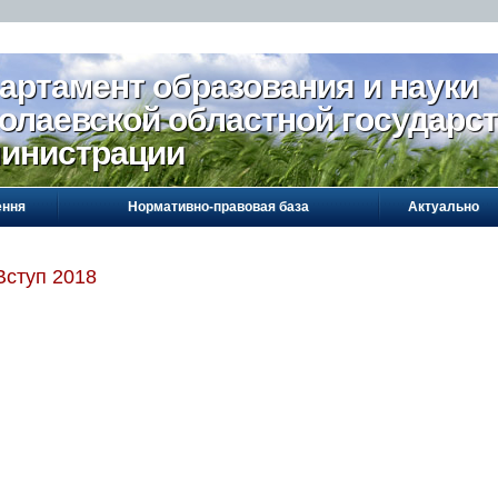
артамент образования и науки
олаевской областной государс
инистрации
ення
Нормативно-правовая база
Актуально
Вступ 2018