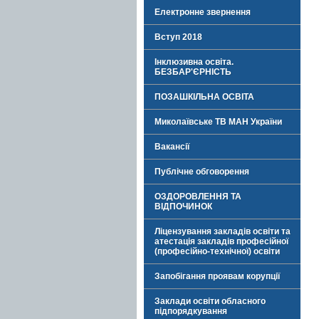
Електронне звернення
Вступ 2018
Інклюзивна освіта.
БЕЗБАР'ЄРНІСТЬ
ПОЗАШКІЛЬНА ОСВІТА
Миколаївське ТВ МАН України
Вакансії
Публічне обговорення
ОЗДОРОВЛЕННЯ ТА
ВІДПОЧИНОК
Ліцензування закладів освіти та
атестація закладів професійної
(професійно-технічної) освіти
Запобігання проявам корупції
Заклади освіти обласного
підпорядкування