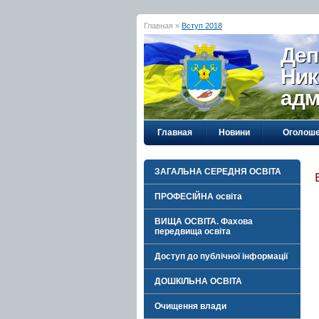
Главная »
Вступ 2018
Деп
Ник
адм
Главная
Новини
Оголош
ЗАГАЛЬНА СЕРЕДНЯ ОСВІТА
ПРОФЕСІЙНА освіта
ВИЩА ОСВІТА. Фахова
передвища освіта
Доступ до публічної інформації
ДОШКІЛЬНА ОСВІТА
Очищення влади