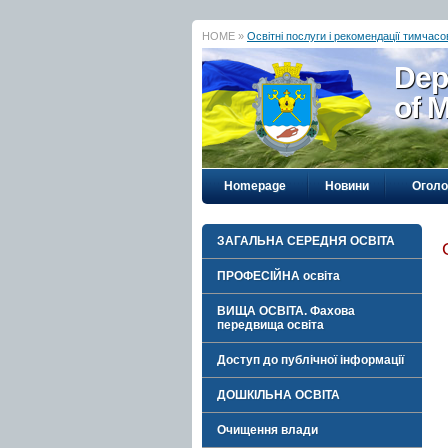
HOME »
Освітні послуги і рекомендації тимча
Dep
of M
Homepage
Новини
Огол
ЗАГАЛЬНА СЕРЕДНЯ ОСВІТА
ПРОФЕСІЙНА освіта
ВИЩА ОСВІТА. Фахова
передвища освіта
Доступ до публічної інформації
ДОШКІЛЬНА ОСВІТА
Очищення влади