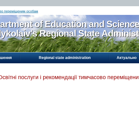
сово переміщеним особам
artment of Education and Scienc
ykolaiv's Regional State Administ
ошення
Regional state administration
Актуально
Освітні послуги і рекомендації тимчасово переміщен