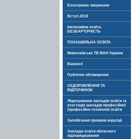
Електронне звернення
Вступ 2018
Інклюзивна освіта.
БЕЗБАР'ЄРНІСТЬ
ПОЗАШКІЛЬНА ОСВІТА
Миколаївське ТВ МАН України
Вакансії
Публічне обговорення
ОЗДОРОВЛЕННЯ ТА
ВІДПОЧИНОК
Ліцензування закладів освіти та
атестація закладів професійної
(професійно-технічної) освіти
Запобігання проявам корупції
Заклади освіти обласного
підпорядкування