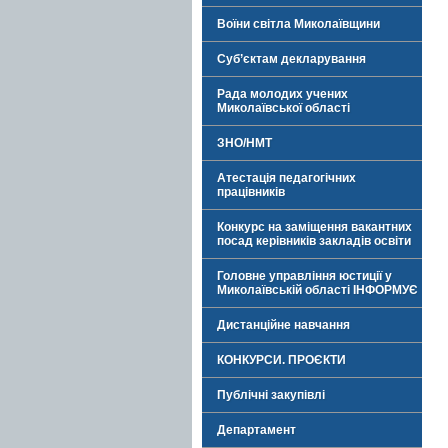
Воїни світла Миколаївщини
Суб’єктам декларування
Рада молодих учених
Миколаївської області
ЗНО/НМТ
Атестація педагогічних
працівників
Конкурс на заміщення вакантних
посад керівників закладів освіти
Головне управління юстиції у
Миколаївській області ІНФОРМУЄ
Дистанційне навчання
КОНКУРСИ. ПРОЄКТИ
Публічні закупівлі
Департамент