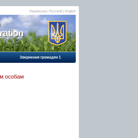
Українська
|
Русский
| English
e
ration
Звернення громадян 1
им особам