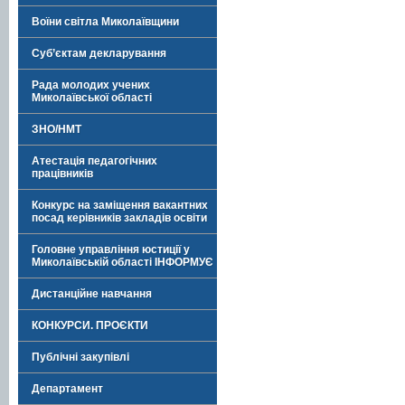
Воїни світла Миколаївщини
Суб’єктам декларування
Рада молодих учених
Миколаївської області
ЗНО/НМТ
Атестація педагогічних
працівників
Конкурс на заміщення вакантних
посад керівників закладів освіти
Головне управління юстиції у
Миколаївській області ІНФОРМУЄ
Дистанційне навчання
КОНКУРСИ. ПРОЄКТИ
Публічні закупівлі
Департамент