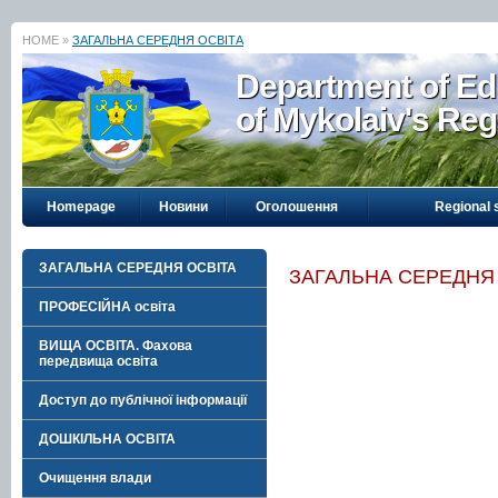
HOME »
ЗАГАЛЬНА СЕРЕДНЯ ОСВІТА
Department of Ed
of Mykolaiv's Reg
Homepage
Новини
Оголошення
Regional 
ЗАГАЛЬНА СЕРЕДНЯ ОСВІТА
ЗАГАЛЬНА СЕРЕДНЯ
ПРОФЕСІЙНА освіта
ВИЩА ОСВІТА. Фахова
передвища освіта
Доступ до публічної інформації
ДОШКІЛЬНА ОСВІТА
Очищення влади