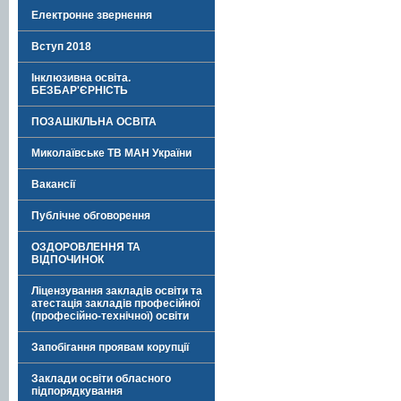
Електронне звернення
Вступ 2018
Інклюзивна освіта.
БЕЗБАР'ЄРНІСТЬ
ПОЗАШКІЛЬНА ОСВІТА
Миколаївське ТВ МАН України
Вакансії
Публічне обговорення
ОЗДОРОВЛЕННЯ ТА
ВІДПОЧИНОК
Ліцензування закладів освіти та
атестація закладів професійної
(професійно-технічної) освіти
Запобігання проявам корупції
Заклади освіти обласного
підпорядкування