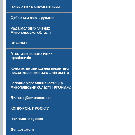
Воїни світла Миколаївщини
Суб’єктам декларування
Рада молодих учених
Миколаївської області
ЗНО/НМТ
Атестація педагогічних
працівників
Конкурс на заміщення вакантних
посад керівників закладів освіти
Головне управління юстиції у
Миколаївській області ІНФОРМУЄ
Дистанційне навчання
КОНКУРСИ. ПРОЄКТИ
Публічні закупівлі
Департамент