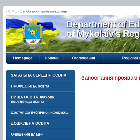
HOME »
Запобігання проявам корупції
Department of Ed
of Mykolaiv's Reg
Homepage
Новини
Оголошення
Regional 
ЗАГАЛЬНА СЕРЕДНЯ ОСВІТА
Запобігання проявам к
ПРОФЕСІЙНА освіта
ВИЩА ОСВІТА. Фахова
передвища освіта
Доступ до публічної інформації
ДОШКІЛЬНА ОСВІТА
Очищення влади