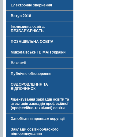
Електронне звернення
Вступ 2018
Інклюзивна освіта.
БЕЗБАР'ЄРНІСТЬ
ПОЗАШКІЛЬНА ОСВІТА
Миколаївське ТВ МАН України
Вакансії
Публічне обговорення
ОЗДОРОВЛЕННЯ ТА
ВІДПОЧИНОК
Ліцензування закладів освіти та
атестація закладів професійної
(професійно-технічної) освіти
Запобігання проявам корупції
Заклади освіти обласного
підпорядкування