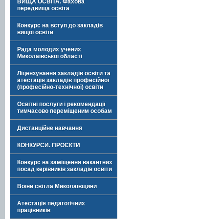
ВИЩА ОСВІТА. Фахова
передвища освіта
Конкурс на вступ до закладів
вищої освіти
Рада молодих учених
Миколаївської області
Ліцензування закладів освіти та
атестація закладів професійної
(професійно-технічної) освіти
Освітні послуги і рекомендації
тимчасово переміщеним особам
Дистанційне навчання
КОНКУРСИ. ПРОЄКТИ
Конкурс на заміщення вакантних
посад керівників закладів освіти
Воїни світла Миколаївщини
Атестація педагогічних
працівників