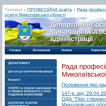
Головна »
ПРОФЕСІЙНА освіта
»
Рада професі
освіти Миколаївської області
Департамент осві
Миколаївської о
адміністрації
Головна
Оголошення
Новини
Нормативн
ДЕПАРТАМЕНТ
Рада професій
Доступ до публічної інформації
Миколаївської
Вакансії
Положення про рад
ОСВІТА та трудове законодавство
В УМОВАХ ВОЄННОГО СТАНУ.
147-р від 29.04.
РОДИНАМ ЗАХИСНИКІВ
ОДА "Про створенн
БЕЗПЕЧНЕ ОСВІТНЄ
Миколаївської обла