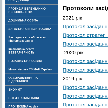
СЕРЕДОВИЩЕ.
Протоколи засі
ПРОТИДІЯ ВЕРБУВАННЮ
НЕПОВНОЛІТНІХ.
2021 рік
ДОШКІЛЬНА ОСВІТА
Протокол засіданн
ЗАГАЛЬНА СЕРЕДНЯ ОСВІТА
Протокол стратег_
Заклади освіти обласного
підпорядкування
Протокол засіданн
Інклюзивна освіта.
2020 рік
БЕЗБАР'ЄРНІСТЬ
Протокол засіданн
ПОЗАШКІЛЬНА ОСВІТА
Протокол засіданн
Миколаївське ТВ МАН України
2019 рік
ОЗДОРОВЛЕННЯ ТА
ВІДПОЧИНОК
Протокол засіданн
ЗНО/НМТ
Протокол засіданн
ВСТУПНА КАМПАНІЯ
Протокол засіданн
ПРОФЕСІЙНА освіта