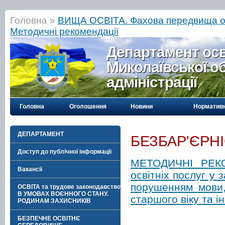
Головна »
ВИЩА ОСВІТА. Фахова передвища о
Методичні рекомендації
Департамент осві
Миколаївської о
адміністрації
Головна
Оголошення
Новини
Нормативн
ДЕПАРТАМЕНТ
БЕЗБАР'ЄРНІС
Доступ до публічної інформації
МЕТОДИЧНІ РЕКОМ
Вакансії
освітніх послуг у
порушенням мови, 
ОСВІТА та трудове законодавство
В УМОВАХ ВОЄННОГО СТАНУ.
старшого віку та і
РОДИНАМ ЗАХИСНИКІВ
БЕЗПЕЧНЕ ОСВІТНЄ