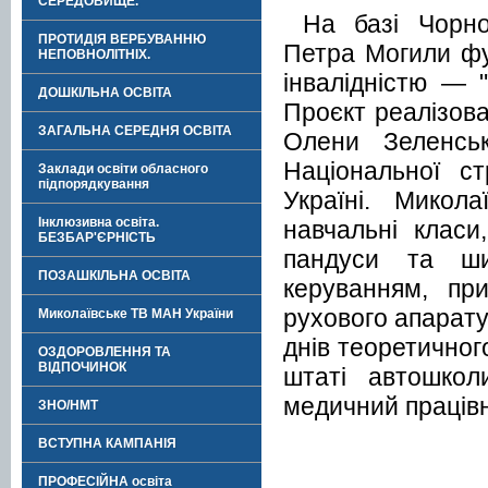
СЕРЕДОВИЩЕ.
На базі Чорно
ПРОТИДІЯ ВЕРБУВАННЮ
Петра Могили
фу
НЕПОВНОЛІТНІХ.
інвалідністю — 
ДОШКІЛЬНА ОСВІТА
Проєкт реалізова
ЗАГАЛЬНА СЕРЕДНЯ ОСВІТА
Олени Зеленськ
Національної ст
Заклади освіти обласного
підпорядкування
Україні. Микол
Інклюзивна освіта.
навчальні класи
БЕЗБАР'ЄРНІСТЬ
пандуси та ши
ПОЗАШКІЛЬНА ОСВІТА
керуванням, пр
рухового апарату
Миколаївське ТВ МАН України
днів теоретичног
ОЗДОРОВЛЕННЯ ТА
ВІДПОЧИНОК
штаті автошкол
медичний працівн
ЗНО/НМТ
ВСТУПНА КАМПАНІЯ
ПРОФЕСІЙНА освіта