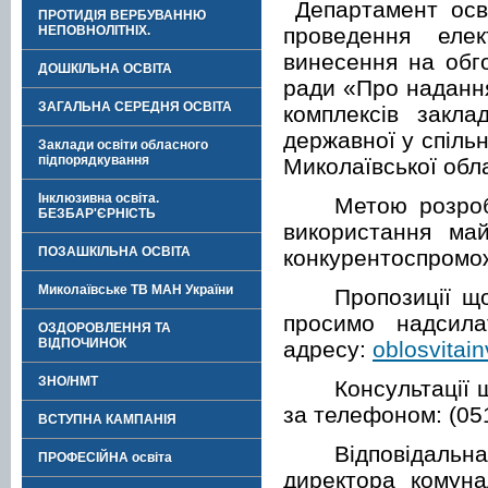
Департамент осві
ПРОТИДІЯ ВЕРБУВАННЮ
проведення елек
НЕПОВНОЛІТНІХ.
винесення на обг
ДОШКІЛЬНА ОСВІТА
ради «Про надання
ЗАГАЛЬНА СЕРЕДНЯ ОСВІТА
комплексів заклад
державної у спільн
Заклади освіти обласного
підпорядкування
Миколаївської обла
Інклюзивна освіта.
Метою розроб
БЕЗБАР'ЄРНІСТЬ
використання ма
ПОЗАШКІЛЬНА ОСВІТА
конкурентоспромож
Миколаївське ТВ МАН України
Пропозиції щ
просимо надсила
ОЗДОРОВЛЕННЯ ТА
ВІДПОЧИНОК
адресу:
oblosvitai
ЗНО/НМТ
Консультації 
за телефоном: (051
ВСТУПНА КАМПАНІЯ
Відповідальн
ПРОФЕСІЙНА освіта
директора
комуна