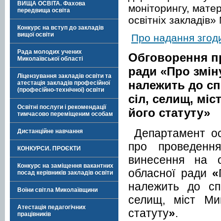
ВИЩА ОСВІТА. Фахова
моніторингу, мате
передвища освіта
освітніх закладів»
Конкурс на вступ до закладів
вищої освіти
Про надання згод
Рада молодих учених
Обговорення пр
Миколаївської області
ради «Про зміну
Ліцензування закладів освіти та
належить до сп
атестація закладів професійної
(професійно-технічної) освіти
сіл, селищ, міс
Освітні послуги і рекомендації
його статуту»
тимчасово переміщеним особам
Департамент ос
Дистанційне навчання
про проведенн
КОНКУРСИ. ПРОЄКТИ
винесення на о
Конкурс на заміщення вакантних
обласної ради
«
посад керівників закладів освіти
належить до спі
Воїни світла Миколаївщини
селищ, міст Ми
Атестація педагогічних
статуту
»
.
працівників