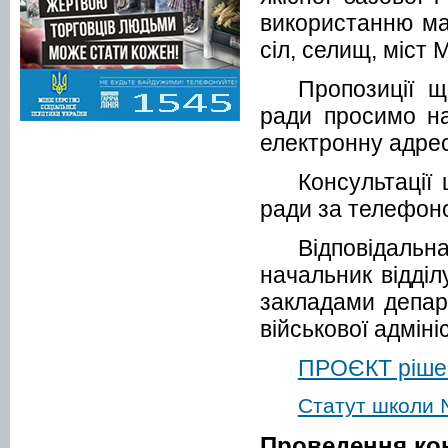
використанню м
сіл, селищ, міст 
Пропозиції 
ради просимо на
електронну адре
Консультаці
ради
за телефоно
Відповідаль
начальник відділ
закладами департ
військової адміні
ПРОЄКТ ріше
Статут школи 
Проведення кон