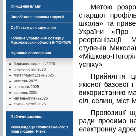
Метою розро
Очищення влади
старшої профіл
Запобігання проявам корупції
школа» та
приве
Суб’єктам декларування
України «Про 
реорганізації
М
Головне управління юстиції у
Миколаївській області ІНФОРМУЄ
ступенів Микола
Публічне обговорення
«Мішково-Погорі
успіху»
березень-серпень 2026
січень-лютий 2026
Прийняття 
листопад-грудень 2025
жовтень 2025
якісної базової 
вересень 2025
використанню м
серпень 2025
квітень-липень2025
сіл, селищ, міст 
січень-лютий 2025
Пропозиції 
Публічні закупівлі
ради просимо на
електронну адре
Рекомендації Уповноваженого з
прав людини. Різне.