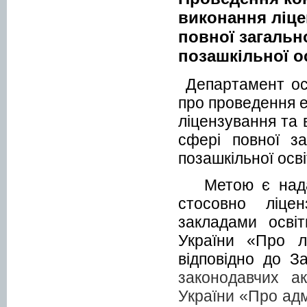
виконання ліце
повної загально
позашкільної о
Департамент осв
про проведення е
ліцензування та 
сфері повної за
позашкільної осв
Метою є нада
стосовно ліце
закладами осві
України «Про лі
відповідно до З
законодавчих ак
України «Про адм