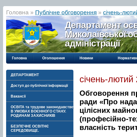
Головна »
Публічне обговорення
»
січень-люти
Департамент осві
Миколаївської о
адміністрації
Головна
Оголошення
Новини
Нормативн
ДЕПАРТАМЕНТ
січень-лютий
Доступ до публічної інформації
Обговорення пр
Вакансії
ради «Про нада
ОСВІТА та трудове законодавство
цілісних майно
В УМОВАХ ВОЄННОГО СТАНУ.
РОДИНАМ ЗАХИСНИКІВ
(професійно-тех
власність тери
БЕЗПЕЧНЕ ОСВІТНЄ
СЕРЕДОВИЩЕ.