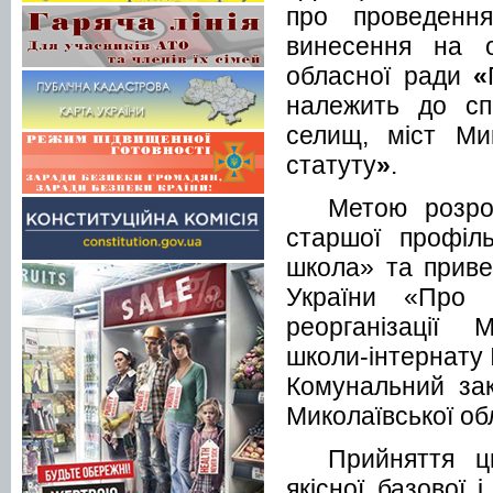
про проведенн
винесення на о
обласної ради
«
належить до спі
селищ, міст Ми
статуту
»
.
Метою розро
старшої профіл
школа» та
приве
України «Про 
реорганізації
М
школи-інтернату І
Комунальний за
Миколаївської об
Прийняття 
якісної базової 