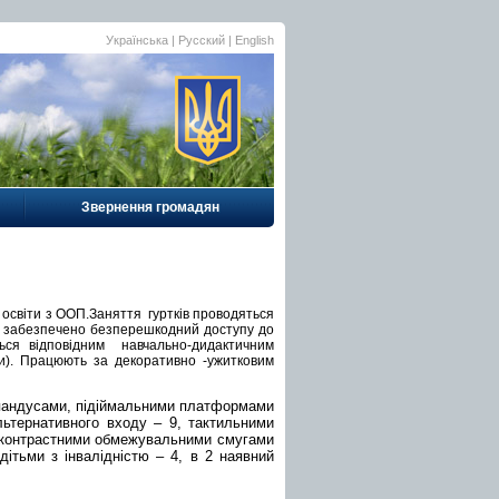
Українська |
Русский
|
English
Звернення громадян
 освіти з ООП.Заняття гуртків проводяться
 де забезпечено безперешкодний доступу до
ся відповідним навчально-дидактичним
и). Працюють за декоративно -ужитковим
 пандусами,
підіймальними платформами
альтернативного входу –
9
, тактильними
, контрастними обмежувальними смугами
дітьми з інвалідністю –
4
, в 2 наявний