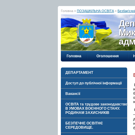
Головна »
ПОЗАШКІЛЬНА ОСВІТА
»
Безбар'єрні
Деп
Мик
адм
Головна
Оголошення
ДЕПАРТАМЕНТ
Доступ до публічної інформації
Вакансії
ОСВІТА та трудове законодавство
В УМОВАХ ВОЄННОГО СТАНУ.
РОДИНАМ ЗАХИСНИКІВ
БЕЗПЕЧНЕ ОСВІТНЄ
СЕРЕДОВИЩЕ.