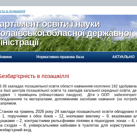
сть в позашкіллі
артамент освіти і науки
олаївської обласної державної
іністрації
Новини
Нормативно-правова база
АКТУАЛЬНО
Безбар'єрність в позашкіллі
В 36 закладах позашкільної освіти області навчанням охоплено 192 здобувача
на базі центрів позашкільної освіти та закладів загальної середньої освіти,
будівлі і приміщень (облаштовано пандуси). Діти з ООП забезпечують
обладнанням та матеріалами, допоміжними засобами навчання (за потреб
напрямом.
Станом на травень 2026 року
24
заклад
и
позашкільної освіти обладнано
– 1,
поручнями з обох боків –
12
, кнопками виклику –
9
, вказівками 
дошками – 2, контрастними рельєфними лініями в пішохідних зонах – 4
на сходах – 8, універсальними кабінами в туалетах для користування 
безбар’єрний вхід.