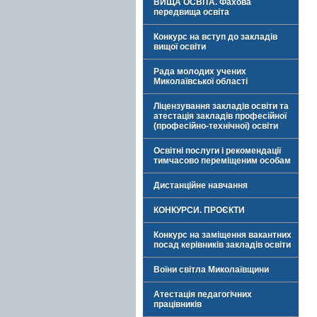
ВИЩА ОСВІТА. Фахова
передвища освіта
Конкурс на вступ до закладів
вищої освіти
Рада молодих учених
Миколаївської області
Ліцензування закладів освіти та
атестація закладів професійної
(професійно-технічної) освіти
Освітні послуги і рекомендації
тимчасово переміщеним особам
Дистанційне навчання
КОНКУРСИ. ПРОЄКТИ
Конкурс на заміщення вакантних
посад керівників закладів освіти
Воїни світла Миколаївщини
Атестація педагогічних
працівників