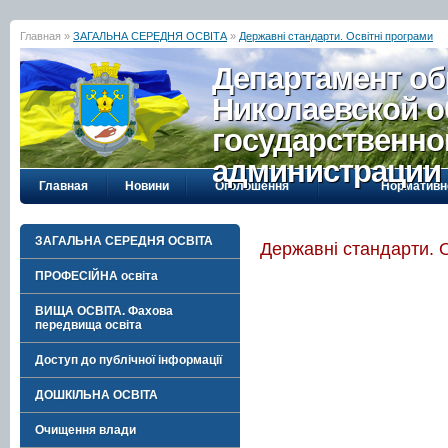
Главная »
ЗАГАЛЬНА СЕРЕДНЯ ОСВІТА
»
Державні стандарти. Освітні програми
Департамент об
Николаевской о
государственно
администрации
Главная
Новини
Оголошення
Нормативн
ЗАГАЛЬНА СЕРЕДНЯ ОСВІТА
Державні стандарти. О
ПРОФЕСІЙНА освіта
ВИЩА ОСВІТА. Фахова
передвища освіта
Доступ до публічної інформації
ДОШКІЛЬНА ОСВІТА
Очищення влади