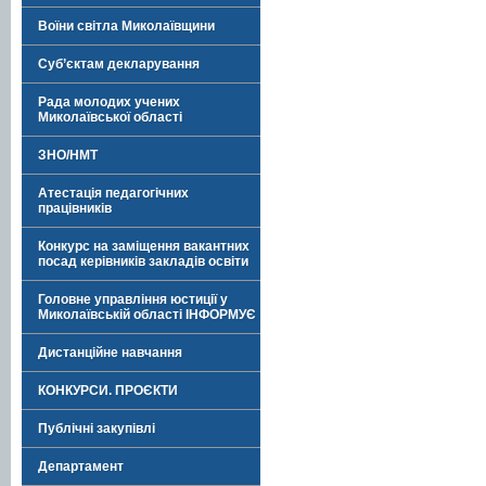
Воїни світла Миколаївщини
Суб’єктам декларування
Рада молодих учених
Миколаївської області
ЗНО/НМТ
Атестація педагогічних
працівників
Конкурс на заміщення вакантних
посад керівників закладів освіти
Головне управління юстиції у
Миколаївській області ІНФОРМУЄ
Дистанційне навчання
КОНКУРСИ. ПРОЄКТИ
Публічні закупівлі
Департамент