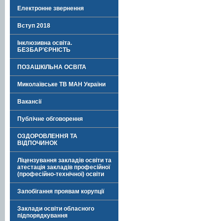
Електронне звернення
Вступ 2018
Інклюзивна освіта.
БЕЗБАР'ЄРНІСТЬ
ПОЗАШКІЛЬНА ОСВІТА
Миколаївське ТВ МАН України
Вакансії
Публічне обговорення
ОЗДОРОВЛЕННЯ ТА
ВІДПОЧИНОК
Ліцензування закладів освіти та
атестація закладів професійної
(професійно-технічної) освіти
Запобігання проявам корупції
Заклади освіти обласного
підпорядкування