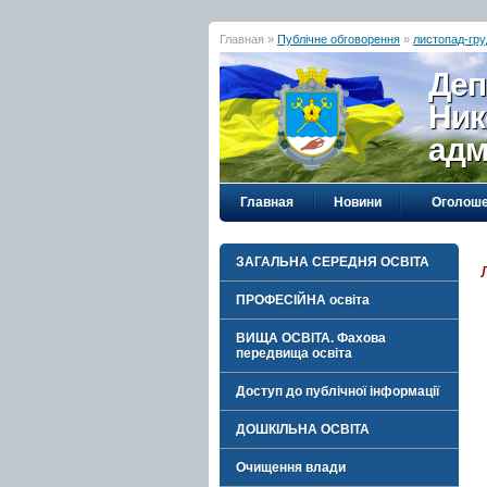
Главная »
Публічне обговорення
»
листопад-гру
Деп
Ник
адм
Главная
Новини
Оголош
ЗАГАЛЬНА СЕРЕДНЯ ОСВІТА
ПРОФЕСІЙНА освіта
ВИЩА ОСВІТА. Фахова
передвища освіта
Доступ до публічної інформації
ДОШКІЛЬНА ОСВІТА
Очищення влади