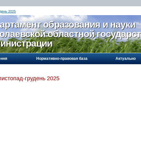
день 2025
артамент образования и науки
олаевской областной государс
инистрации
ення
Нормативно-правовая база
Актуально
листопад-грудень 2025