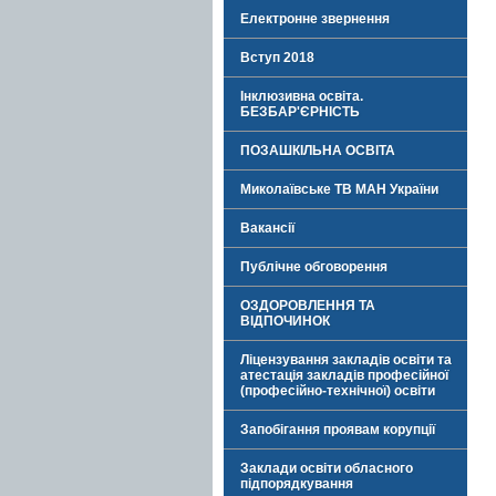
Електронне звернення
Вступ 2018
Інклюзивна освіта.
БЕЗБАР'ЄРНІСТЬ
ПОЗАШКІЛЬНА ОСВІТА
Миколаївське ТВ МАН України
Вакансії
Публічне обговорення
ОЗДОРОВЛЕННЯ ТА
ВІДПОЧИНОК
Ліцензування закладів освіти та
атестація закладів професійної
(професійно-технічної) освіти
Запобігання проявам корупції
Заклади освіти обласного
підпорядкування