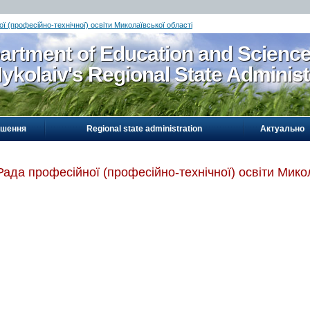
ї (професійно-технічної) освіти Миколаївської області
artment of Education and Scienc
ykolaiv's Regional State Administ
ошення
Regional state administration
Актуально
Рада професійної (професійно-технічної) освіти Микол