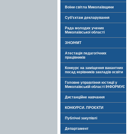
Воїни світла Миколаївщини
Суб’єктам декларування
Рада молодих учених
Миколаївської області
ЗНО/НМТ
Атестація педагогічних
працівників
Конкурс на заміщення вакантних
посад керівників закладів освіти
Головне управління юстиції у
Миколаївській області ІНФОРМУЄ
Дистанційне навчання
КОНКУРСИ. ПРОЄКТИ
Публічні закупівлі
Департамент