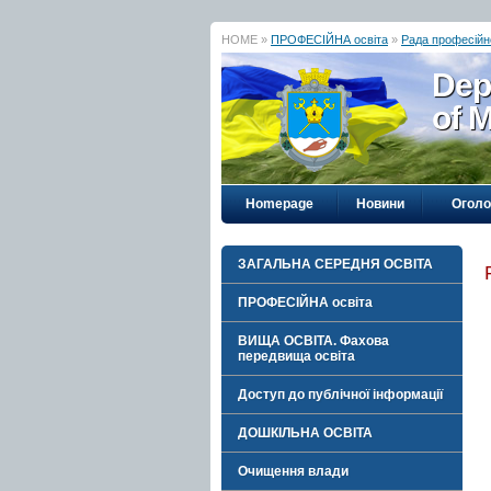
HOME »
ПРОФЕСІЙНА освіта
»
Рада професійно
Dep
of M
Homepage
Новини
Огол
ЗАГАЛЬНА СЕРЕДНЯ ОСВІТА
ПРОФЕСІЙНА освіта
ВИЩА ОСВІТА. Фахова
передвища освіта
Доступ до публічної інформації
ДОШКІЛЬНА ОСВІТА
Очищення влади