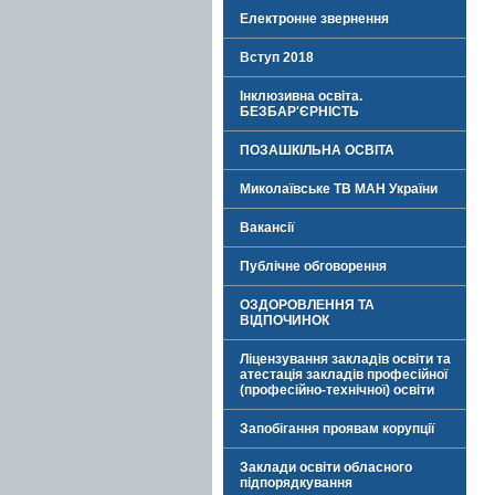
Електронне звернення
Вступ 2018
Інклюзивна освіта.
БЕЗБАР'ЄРНІСТЬ
ПОЗАШКІЛЬНА ОСВІТА
Миколаївське ТВ МАН України
Вакансії
Публічне обговорення
ОЗДОРОВЛЕННЯ ТА
ВІДПОЧИНОК
Ліцензування закладів освіти та
атестація закладів професійної
(професійно-технічної) освіти
Запобігання проявам корупції
Заклади освіти обласного
підпорядкування