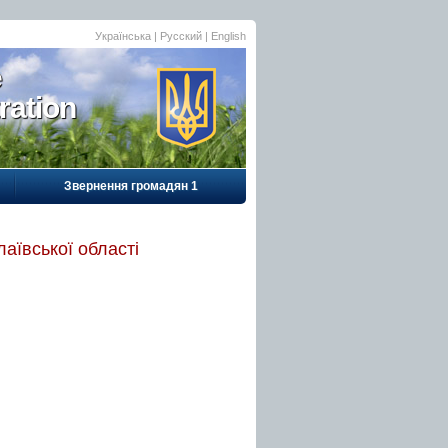
Українська
|
Русский
| English
e
ration
Звернення громадян 1
аївської області